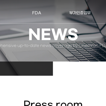
FDA
부가인증업무
NEWS
ensive up-to-date news coverage by Chemron FD
Press room