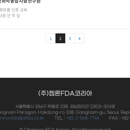
국화학융합시험연구원
 화장품 인증 교육
사장 안 주 일
1
2
3
4
(주)켐론FDA코리아
서울특별시 강남구 학동로 338, 강남파라곤 S303~304호
ngnam Paragon, Hakdong-ro 338, Gangnam-gu, Seoul, Repub
mronfda@dfda.co.kr
TEL :
+82-2-568-7744
FAX : +82
© Chemron FDA Korea. All right rerserved