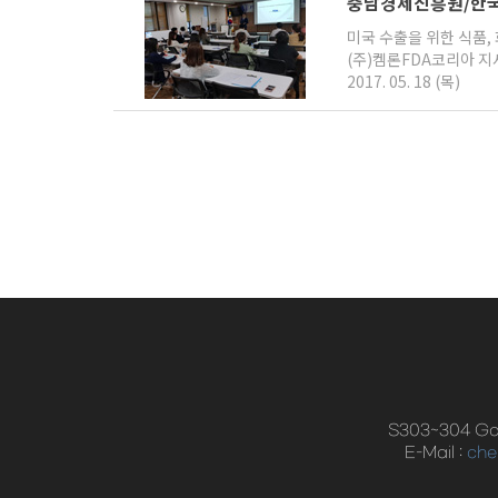
충남경제진흥원/한
미국 수출을 위한 식품,
(주)켐론FDA코리아 지
2017. 05. 18 (목)
S303~304 Ga
E-Mail :
che