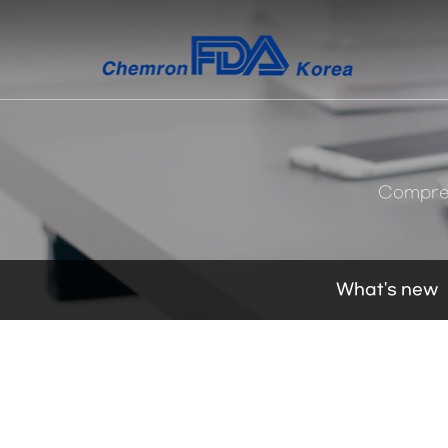
켐
론
FDA
코
리
Compreh
아
What's new