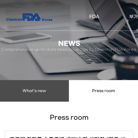
켐
FDA
부가
론
FDA
NEWS
코
Comprehensive up-to-date news coverage by Chemron FDA Korea.
리
아
What's new
Press room
Press room