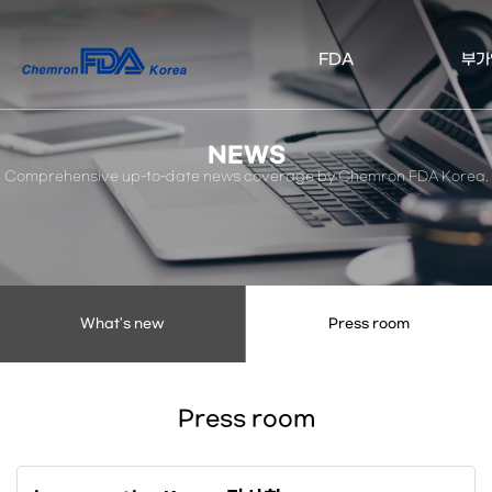
켐
FDA
부가
론
FDA
NEWS
코
Comprehensive up-to-date news coverage by Chemron FDA Korea.
리
아
What's new
Press room
Press room