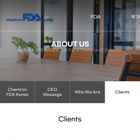
켐
FDA
부가
론
FDA
ABOUT US
코
FDA 공식 인정 에이전트의 한국본사 Chemron FDA Korea
리
아
Chemron
CEO
Who We Are
Clients
FDA Korea
Message
Clients