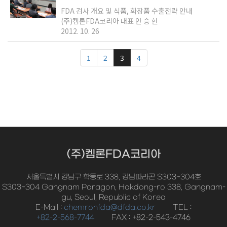
FDA 검사 개요 및 식품, 화장품 수출전략 안내
(주)켐론FDA코리아 대표 안 승 현
2012. 10. 26
1
2
3
4
(주)켐론FDA코리아
서울특별시 강남구 학동로 338, 강남파라곤 S303~304호
S303~304 Gangnam Paragon, Hakdong-ro 338, Gangnam-
gu, Seoul, Republic of Korea
E-Mail :
chemronfda@dfda.co.kr
TEL :
+82-2-568-7744
FAX : +82-2-543-4746