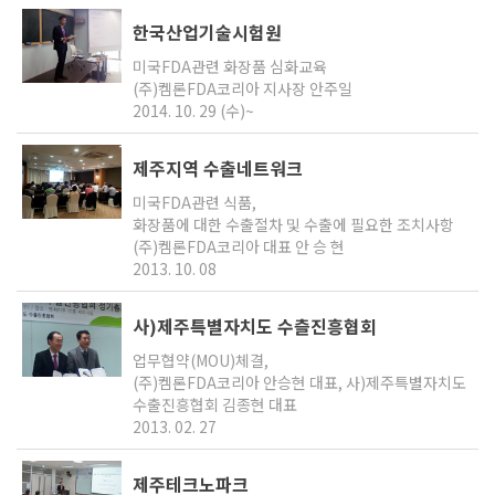
한국산업기술시험원
미국FDA관련 화장품 심화교육
(주)켐론FDA코리아 지사장 안주일
2014. 10. 29 (수)~
제주지역 수출네트워크
미국FDA관련 식품,
화장품에 대한 수출절차 및 수출에 필요한 조치사항
(주)켐론FDA코리아 대표 안 승 현
2013. 10. 08
사)제주특별자치도 수츨진흥협회
업무협약(MOU)체결,
(주)켐론FDA코리아 안승현 대표, 사)제주특별자치도
수출진흥협회 김종현 대표
2013. 02. 27
제주테크노파크