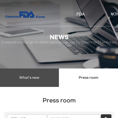
켐
FDA
부가
론
FDA
NEWS
코
Comprehensive up-to-date news coverage by Chemron FDA Korea.
리
아
What's new
Press room
Press room