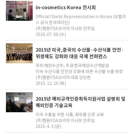
in-cosmetics Korea 전시회
Official Obelis Representative in Korea (오벨리
스 공식 한국대리인)
(주)켐론FDA코리아 지사장 안주일
2016. 07. 06 (수)
2015년 미국,중국의 수산물·수산식품 안전·
위생제도 강화와 대응 국제 컨퍼런스
주최:해양수산부, 주관:한국해양수산개발원
미국 수산식품 안전성 강화에 따른 수산물 수출 방향
(주)켐론FDA코리아 대표 안승현
2015. 12. 10 (목)
2015년 해외규격인증획득지원사업 설명회 및
해외인증 기술교육
미국 수출을 위한 식품, 화장품 인증 교육
(주)켐론FDA코리아 지사장 안주일
2015. 4. 3 (금)